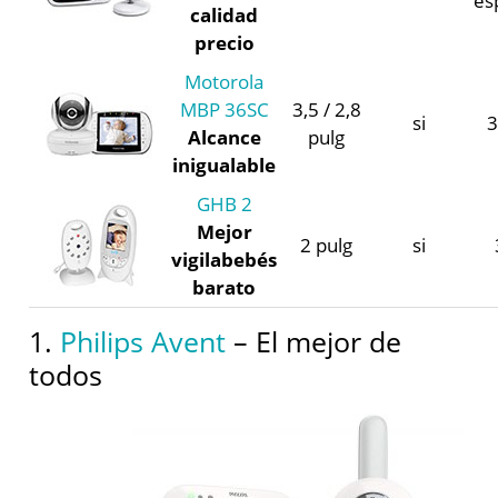
es
calidad
precio
Motorola
MBP 36SC
3,5 / 2,8
si
3
Alcance
pulg
inigualable
GHB 2
Mejor
2 pulg
si
vigilabebés
barato
1.
Philips Avent
– El mejor de
todos