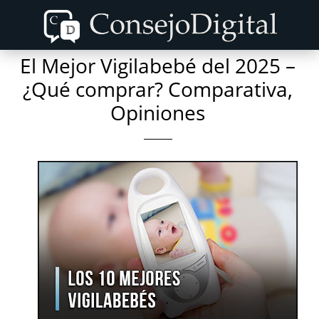
Skip
Skip
to
to
content
primary
El Mejor Vigilabebé del 2025 –
sidebar
¿Qué comprar? Comparativa,
Opiniones