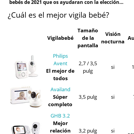
bebés de 2021 que os ayudaran con la elección…
¿Cuál es el mejor vigila bebé?
Tamaño
Visión
Vigilabebé
de la
A
nocturna
pantalla
Philips
Avent
2,7 / 3,5
si
El mejor de
pulg
todos
Availand
Súper
3,5 pulg
si
completo
GHB 3.2
Mejor
relación
3,2 pulg
si