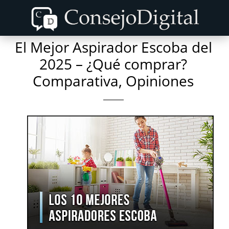
Skip
Skip
to
to
content
primary
El Mejor Aspirador Escoba del
sidebar
2025 – ¿Qué comprar?
Comparativa, Opiniones