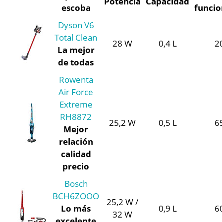
Potencia
Capacidad
escoba
funci
Dyson V6
Total Clean
28 W
0,4 L
2
La mejor
de todas
Rowenta
Air Force
Extreme
RH8872
25,2 W
0,5 L
6
Mejor
relación
calidad
precio
Bosch
BCH6ZOOO
25,2 W /
Lo más
0,9 L
6
32 W
excelente