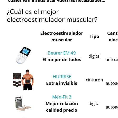
cuáles van a satisfacer vuestras necesidades…
¿Cuál es el mejor
electroestimulador muscular?
Electroestimulador
Cant
Tipo
muscular
ele
Beurer EM 49
digital
El mejor de todos
autoa
HURRISE
cinturón
Extra invisible
autoa
Med-Fit 3
Mejor relación
digital
autoa
calidad precio