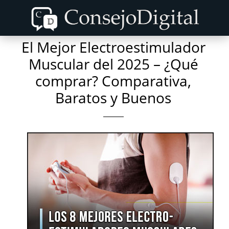
Skip
Skip
to
to
content
primary
El Mejor Electroestimulador
sidebar
Muscular del 2025 – ¿Qué
comprar? Comparativa,
Baratos y Buenos