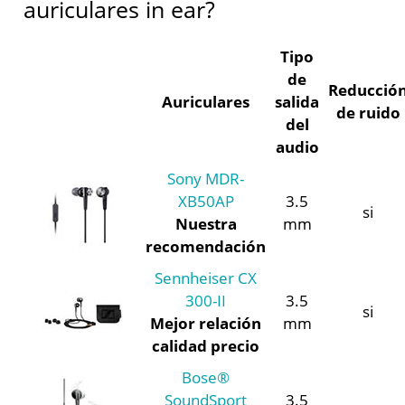
auriculares in ear?
Tipo
de
Reducció
Auriculares
salida
de ruido
del
audio
Sony MDR-
XB50AP
3.5
si
Nuestra
mm
recomendación
Sennheiser CX
300-II
3.5
si
Mejor relación
mm
calidad precio
Bose®
SoundSport
3.5