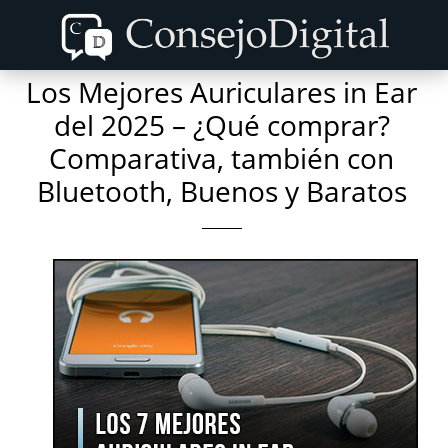
Skip
Skip
to
to
content
primary
Los Mejores Auriculares in Ear
sidebar
del 2025 – ¿Qué comprar?
Comparativa, también con
Bluetooth, Buenos y Baratos