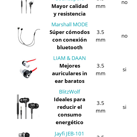
no
Mayor calidad
mm
y resistencia
Marshall MODE
Súper cómodos
3.5
no
con conexión
mm
bluetooth
LIAM & DAAN
Mejores
3.5
si
auriculares in
mm
ear baratos
BlitzWolf
Ideales para
3.5
reducir el
si
mm
consumo
energético
Jayfi JEB-101