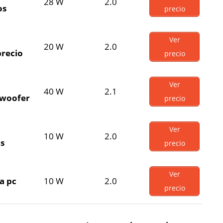
28 W
2.0
os
precio
Ver
20 W
2.0
precio
precio
Ver
40 W
2.1
bwoofer
precio
Ver
10 W
2.0
os
precio
Ver
a pc
10 W
2.0
precio