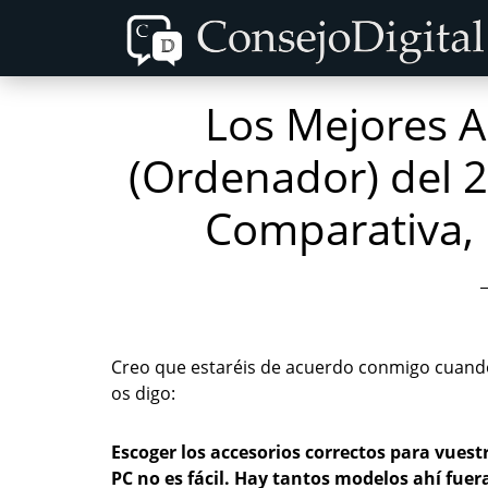
Skip
Skip
to
to
content
primary
Los Mejores A
sidebar
(Ordenador) del 
Comparativa,
Creo que estaréis de acuerdo conmigo cuand
os digo:
Escoger los accesorios correctos para vuest
PC no es fácil. Hay tantos modelos ahí fuer