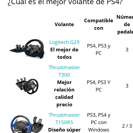
¿Cuál es el mejor volante de PS4?
Núme
Compatible
Volante
de
con
pedal
Logitech G29
PS4, PS3 y
El mejor de
3
PC
todos
Thrustmaster
T300
Mejor
PS4, PS3 Y
3
relación
PC
calidad
precio
Thrustmaster
PS3, PS4 y
T150RS
PC con
2 / 3
Diseño súper
Windows