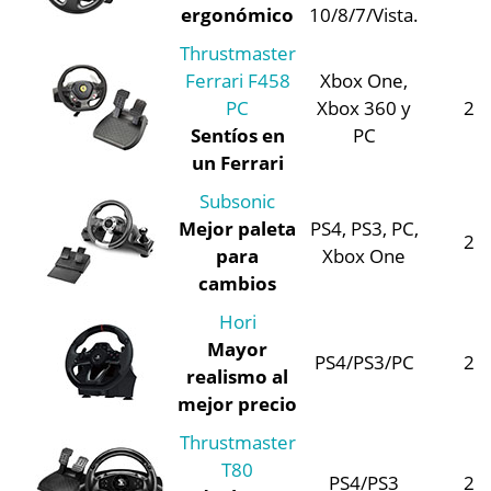
ergonómico
10/8/7/Vista.
Thrustmaster
Ferrari F458
Xbox One,
PC
Xbox 360 y
2
Sentíos en
PC
un Ferrari
Subsonic
Mejor paleta
PS4, PS3, PC,
2
para
Xbox One
cambios
Hori
Mayor
PS4/PS3/PC
2
realismo al
mejor precio
Thrustmaster
T80
PS4/PS3
2