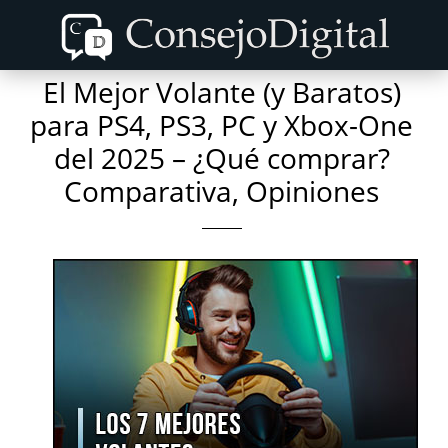
Skip
Skip
to
to
content
primary
El Mejor Volante (y Baratos)
sidebar
para PS4, PS3, PC y Xbox-One
del 2025 – ¿Qué comprar?
Comparativa, Opiniones