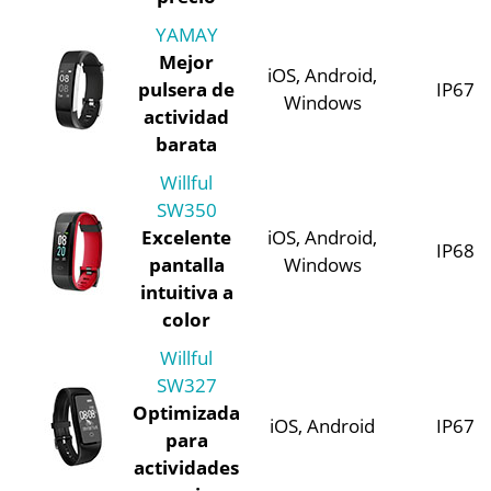
YAMAY
Mejor
iOS, Android,
pulsera de
IP67
Windows
actividad
barata
Willful
SW350
Excelente
iOS, Android,
IP68
pantalla
Windows
intuitiva a
color
Willful
SW327
Optimizada
iOS, Android
IP67
para
actividades