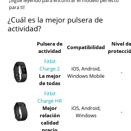
¡Sigue leyendo para encontrar el modelo perfecto
para ti!
¿Cuál es la mejor pulsera de
actividad?
Pulsera de
Nivel d
Compatibilidad
actividad
protecci
Fitbit
Charge 2
iOS, Android,
-
La mejor
Windows Mobile
de todas
Fitbit
Charge HR
Mejor
iOS, Android,
-
relación
Windows
calidad
precio