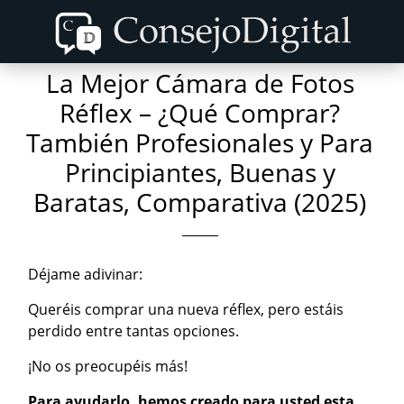
Skip
Skip
to
to
content
primary
La Mejor Cámara de Fotos
sidebar
Réflex – ¿Qué Comprar?
También Profesionales y Para
Principiantes, Buenas y
Baratas, Comparativa (2025)
Déjame adivinar:
Queréis comprar una nueva réflex, pero estáis
perdido entre tantas opciones.
¡No os preocupéis más!
Para ayudarlo, hemos creado para usted esta