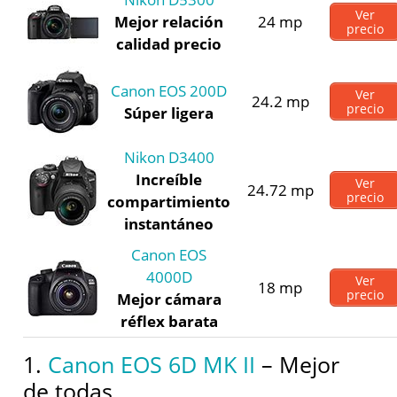
Ver
Mejor relación
24 mp
precio
calidad precio
Canon EOS 200D
Ver
24.2 mp
precio
Súper ligera
Nikon D3400
Increíble
Ver
24.72 mp
precio
compartimiento
instantáneo
Canon EOS
4000D
Ver
18 mp
precio
Mejor cámara
réflex barata
1.
Canon EOS 6D MK II
– Mejor
de todas