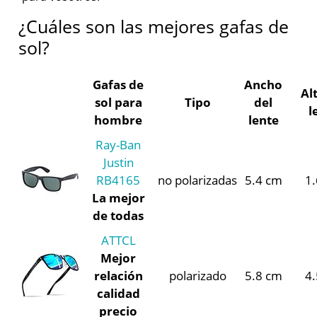
¿Cuáles son las mejores gafas de
sol?
Gafas de
Ancho
Al
sol para
Tipo
del
l
hombre
lente
Ray-Ban
Justin
RB4165
no polarizadas
5.4 cm
1
La mejor
de todas
ATTCL
Mejor
relación
polarizado
5.8 cm
4
calidad
precio