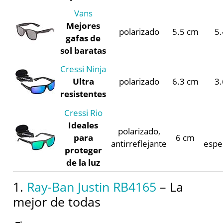
Vans
Mejores
polarizado
5.5 cm
5
gafas de
sol baratas
Cressi Ninja
Ultra
polarizado
6.3 cm
3
resistentes
Cressi Rio
Ideales
polarizado,
para
6 cm
antirreflejante
espe
proteger
de la luz
1.
Ray-Ban Justin RB4165
– La
mejor de todas