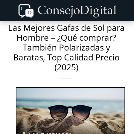
Skip
Skip
to
to
content
primary
Las Mejores Gafas de Sol para
sidebar
Hombre – ¿Qué comprar?
También Polarizadas y
Baratas, Top Calidad Precio
(2025)