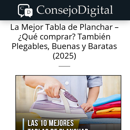
Skip
Skip
to
to
content
primary
La Mejor Tabla de Planchar –
sidebar
¿Qué comprar? También
Plegables, Buenas y Baratas
(2025)