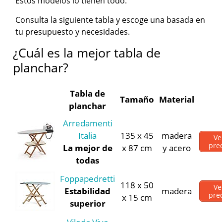
Estos modelos lo tienen todo.
Consulta la siguiente tabla y escoge una basada en
tu presupuesto y necesidades.
¿Cuál es la mejor tabla de
planchar?
Tabla de
Tamaño
Material
planchar
Arredamenti
Italia
135 x 45
madera
Ve
pre
La mejor de
x 87 cm
y acero
todas
Foppapedretti
118 x 50
Ve
Estabilidad
madera
pre
x 15 cm
superior