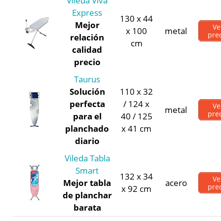
Vileda Viva
Express
130 x 44
Mejor
Ve
x 100
metal
pre
relación
cm
calidad
precio
Taurus
Solución
110 x 32
perfecta
/ 124 x
Ve
metal
pre
para el
40 / 125
planchado
x 41 cm
diario
Vileda Tabla
Smart
132 x 34
Ve
Mejor tabla
acero
pre
x 92 cm
de planchar
barata