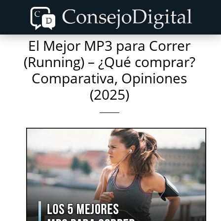
Skip
Skip
to
to
content
primary
El Mejor MP3 para Correr
sidebar
(Running) – ¿Qué comprar?
Comparativa, Opiniones
(2025)