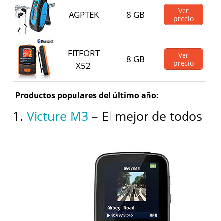
Ver
AGPTEK
8 GB
precio
FITFORT
Ver
8 GB
precio
X52
Productos populares del último año:
1.
Victure M3
– El mejor de todos