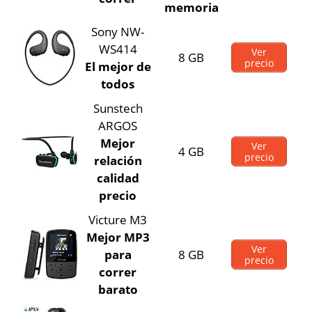
memoria
Sony NW-
WS414
Ver
8 GB
precio
El mejor de
todos
Sunstech
ARGOS
Mejor
Ver
4 GB
precio
relación
calidad
precio
Victure M3
Mejor MP3
Ver
para
8 GB
precio
correr
barato