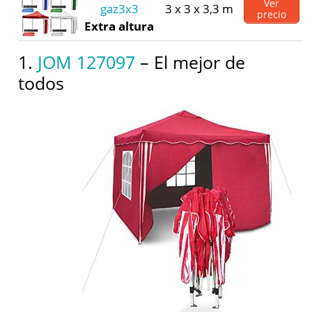
Ver
gaz3x3
3 x 3 x 3,3 m
precio
Extra altura
1.
JOM 127097
– El mejor de
todos