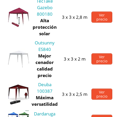
TecTake
Gazebo
800180
Ver
3 x 3 x 2,8 m
precio
Alta
protección
solar
Outsunny
ES840
Mejor
Ver
3 x 3 x 2 m
precio
cenador
calidad
precio
Deuba
100387
Ver
3 x 3 x 2,5 m
precio
Máxima
versatilidad
Dardaruga