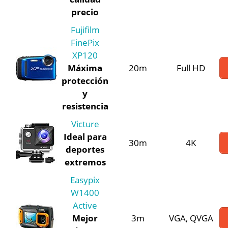
precio
Fujifilm
FinePix
XP120
Máxima
20m
Full HD
protección
y
resistencia
Victure
Ideal para
30m
4K
deportes
extremos
Easypix
W1400
Active
Mejor
3m
VGA, QVGA