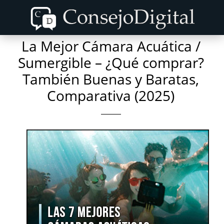
Skip
Skip
to
to
content
primary
La Mejor Cámara Acuática /
sidebar
Sumergible – ¿Qué comprar?
También Buenas y Baratas,
Comparativa (2025)