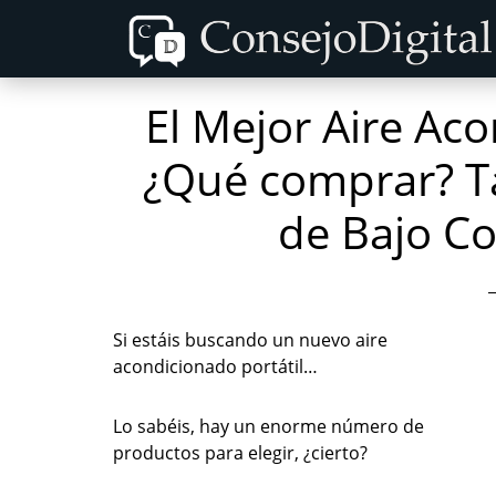
Skip
Skip
to
to
content
primary
El Mejor Aire Aco
sidebar
¿Qué comprar? T
de Bajo C
Si estáis buscando un nuevo aire
acondicionado portátil…
Lo sabéis, hay un enorme número de
productos para elegir, ¿cierto?