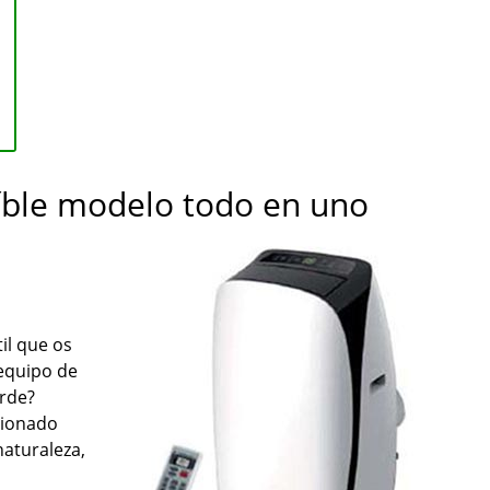
íble modelo todo en uno
il que os
 equipo de
erde?
cionado
naturaleza,