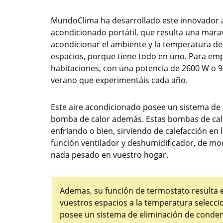
MundoClima ha desarrollado este innovador 
acondicionado portátil, que resulta una marav
acondicionar el ambiente y la temperatura de
espacios, porque tiene todo en uno. Para em
habitaciones, con una potencia de 2600 W o 90
verano que experimentáis cada año.
Este aire acondicionado posee un sistema de
bomba de calor además. Estas bombas de calor
enfriando o bien, sirviendo de calefacción en
función ventilador y deshumidificador, de modo
nada pesado en vuestro hogar.
Ademas, su función de termostato resulta
vuestros espacios a la temperatura selecci
posee un sistema de eliminación de conden