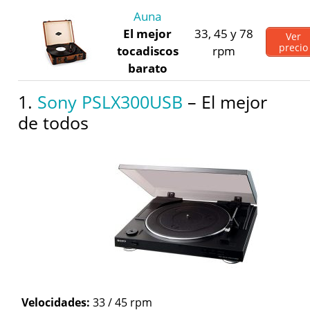
Auna
El mejor
33, 45 y 78
Ver
precio
tocadiscos
rpm
barato
1.
Sony PSLX300USB
– El mejor
de todos
Velocidades:
33 / 45 rpm