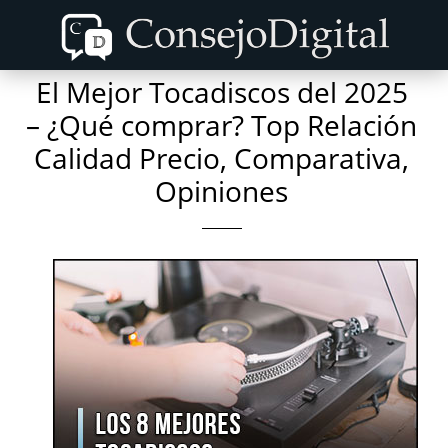
Skip
Skip
to
to
content
primary
El Mejor Tocadiscos del 2025
sidebar
– ¿Qué comprar? Top Relación
Calidad Precio, Comparativa,
Opiniones