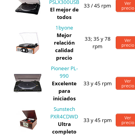
PSLX300USB
Ver
33 / 45 rpm
precio
El mejor de
todos
1byone
Mejor
33; 35 y 78
Ver
relación
precio
rpm
calidad
precio
Pioneer PL-
990
Ver
Excelente
33 y 45 rpm
precio
para
iniciados
Sunstech
PXR4CDWD
Ver
33 y 45 rpm
precio
Ultra
completo