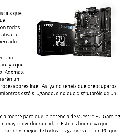
uscáis que
que
con todas
ativa la
mercado.
er una
ware ya que
do. Además,
urarán un
procesadores Intel. Así ya no tenéis que preocuparos
 mientras estéis jugando, sino que disfrutaréis de un
ecialmente para que la potencia de vuestro PC Gaming
on mayor overlockabilidad. Esto es bueno ya que
tirá ser el mejor de todos los gamers con un PC que