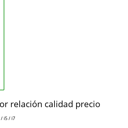
r relación calidad precio
/ i5 / i7