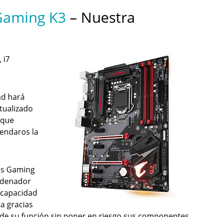
Gaming K3
– Nuestra
, i7
ad hará
tualizado
 que
endaros la
rus Gaming
rdenador
u capacidad
a gracias
o de su función sin poner en riesgo sus componentes