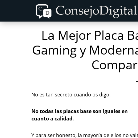
Skip
Skip
to
to
content
primary
La Mejor Placa 
sidebar
Gaming y Modernas
Compara
No es tan secreto cuando os digo:
No todas las placas base son iguales en
cuanto a calidad.
Y para ser honesto, la mayoría de ellos no val