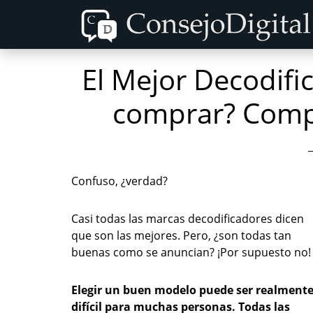
Skip
Skip
to
to
content
primary
El Mejor Decodifi
sidebar
comprar? Compa
Confuso, ¿verdad?
Casi todas las marcas decodificadores dicen
que son las mejores. Pero, ¿son todas tan
buenas como se anuncian? ¡Por supuesto no!
Elegir un buen modelo puede ser realment
difícil para muchas personas. Todas las