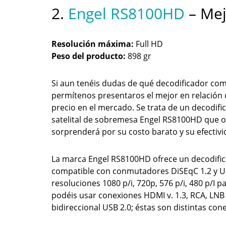
2.
Engel RS8100HD
– Mej
Resolución máxima:
Full HD
Peso del producto:
898 gr
Si aun tenéis dudas de qué decodificador com
permítenos presentaros el mejor en relación 
precio en el mercado. Se trata de un decodifi
satelital de sobremesa Engel RS8100HD que o
sorprenderá por su costo barato y su efectivi
La marca Engel RS8100HD ofrece un decodificad
compatible con conmutadores DiSEqC 1.2 y US
resoluciones 1080 p/i, 720p, 576 p/i, 480 p/I 
podéis usar conexiones HDMI v. 1.3, RCA, LNB i
bidireccional USB 2.0; éstas son distintas con