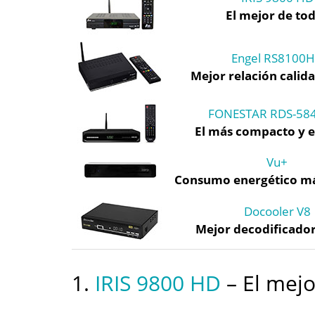
El mejor de to
Engel RS8100
Mejor relación calid
FONESTAR RDS-5
El más compacto y 
Vu+
Consumo energético má
Docooler V8
Mejor decodificador
1.
IRIS 9800 HD
– El mejo